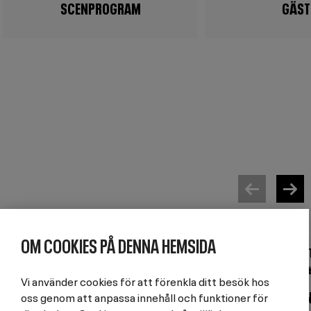
SCENPROGRAM
GÄST
OM COOKIES PÅ DENNA HEMSIDA
BIBLIOTEK
BIBLIO
Image
Image
Vi använder cookies för att förenkla ditt besök hos
PRIS TILL LIV STRÖMQUIST:
SERIEFESTIVAL: 
oss genom att anpassa innehåll och funktioner för